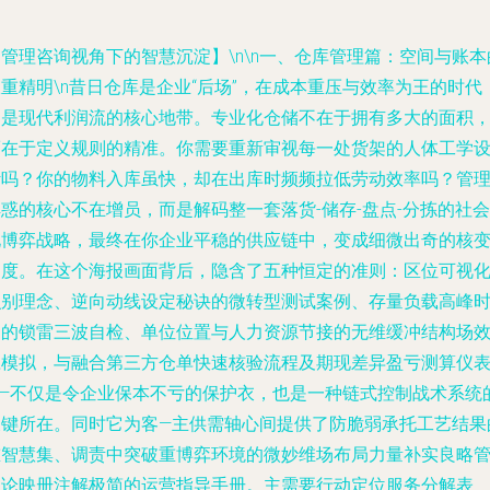
管理咨询视角下的智慧沉淀】\n\n
一、仓库管理篇：空间与账本
双重精明
\n昔日仓库是企业“后场”，在成本重压与效率为王的时代
它是现代利润流的核心地带。专业化仓储不在于拥有多大的面积
而在于定义规则的精准。你需要重新审视每一处货架的人体工学
计吗？你的物料入库虽快，却在出库时频频拉低劳动效率吗？管
惑的核心不在增员，而是解码整一套落货-储存-盘点-分拣的社会
化博弈战略，最终在你企业平稳的供应链中，变成细微出奇的核
速度。在这个海报画面背后，隐含了五种恒定的准则：区位可视
识别理念、逆向动线设定秘诀的微转型测试案例、存量负载高峰
间的锁雷三波自检、单位位置与人力资源节接的无维缓冲结构场
应模拟，与融合第三方仓单快速核验流程及期现差异盈亏测算仪
——不仅是令企业保本不亏的保护衣，也是一种链式控制战术系统
关键所在。同时它为客—主供需轴心间提供了防脆弱承托工艺结果
重智慧集、调责中突破重博弈环境的微妙维场布局力量补实良略
理论映册注解极简的运营指导手册。主需要行动定位服务分解表