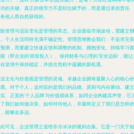
成功的关键。真正的领导力不是职位赋予的，而是通过承担责任
服务他人而自然获得的。
风险管理与适应变化是管理的常态。企业面临市场波动，需建立
性。个人生活同样充满不确定性。管理思维教会我们：不追求完
的预测，而要建立快速反馈和调整的机制。拥抱变化、持续学习
能（即企业的‘研发投入’）、保持财务与心理的‘安全边际’，能让
们在逆境中保持稳定，并抓住危机中蕴藏的新机遇。
企业文化与价值观是管理的灵魂。卓越企业拥有凝聚人心的核心
值观。对于个人，这对应的是我们的品德、原则与内在驱动。建
坚实、正直的‘个人品牌’与价值观体系，如同企业构建其声誉，它
定了我们如何做决策、如何对待他人，并最终定义了我们是怎样
人，能够走多远。
由此可见，企业管理之道绝非冷冰冰的规则合集。它是一门关于