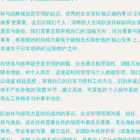
标与战略规划是管理的起点。优秀的企业深知‘做正确的事’比‘正
地做事’更重要。这启示我们个人：清晰的人生或职业目标如同企
的愿景与使命。我们需要定期审视自己的‘战略方向’，区分重要与
急事务，将有限的时间精力聚焦于能创造长期价值的‘核心业务’上
非迷失于日常琐碎的‘运营维护’之中。
流程优化与效率提升是管理的精髓。企业通过梳理流程、消除冗
来降本增效。对个人而言，这便是时间管理与个人效能管理。我
可以借鉴‘精益思想’，审视自己的日常习惯和工作方法，识别并减
些不产生价值的‘浪费’环节，建立高效、可重复的‘个人操作系统’
从而在工作和学习中事半功倍。
团队协作与领导力是组织成功的基石。企业管理强调沟通、信任
授权与激励。这在任何需要合作的场景中都至关重要。无论身处
种角色，学会有效沟通、建立信任、在团队中发挥所长（或激发
人潜力），这种‘人际资本’的运营能力，是每个人在社会网络中取