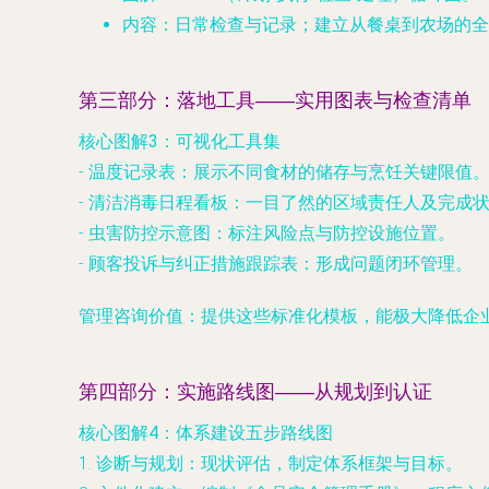
内容
：日常检查与记录；建立从餐桌到农场的全
第三部分：落地工具——实用图表与检查清单
核心图解3：可视化工具集
-
温度记录表
：展示不同食材的储存与烹饪关键限值
-
清洁消毒日程看板
：一目了然的区域责任人及完成
-
虫害防控示意图
：标注风险点与防控设施位置。
-
顾客投诉与纠正措施跟踪表
：形成问题闭环管理。
管理咨询价值
：提供这些标准化模板，能极大降低企
第四部分：实施路线图——从规划到认证
核心图解4：体系建设五步路线图
1.
诊断与规划
：现状评估，制定体系框架与目标。