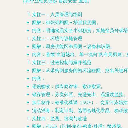
（四个立柱支撑起“食品安全”屋顶）
支柱一：人员管理与培训
图解
：组织结构图 + 培训日历图。
内容
：明确食品安全小组职责；实施全员分级培
支柱二：环境与设施管理
图解
：厨房功能区布局图 + 设备标识图。
内容
：遵循“生进熟出、单一流向”的布局原则
支柱三：过程控制与操作规范
图解
：从采购到服务的闭环流程图，突出关键环
内容
：
采购验收
：供应商评审、索证索票。
储存管理
：分类分区、先进先出、温湿度监控。
加工制作
：标准化菜谱（SOP）、交叉污染防控
清洁消毒
：制定计划、选用合规化学品、验证效
支柱四：监测、追溯与改进
图解
：PDCA（计划-执行-检查-处理）循环图。