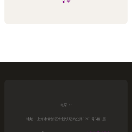
引擎
电话：-
地址：上海市青浦区华新镇纪鹤公路1301号3幢1层